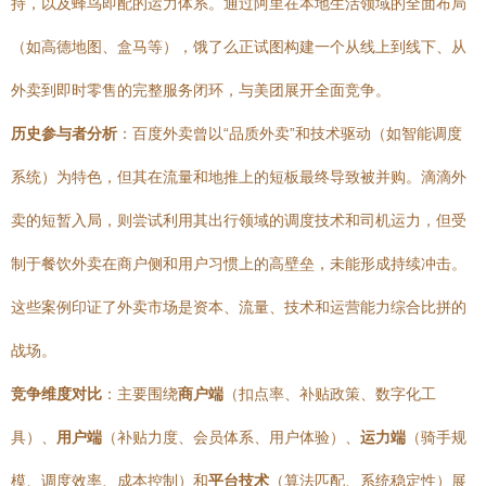
持，以及蜂鸟即配的运力体系。通过阿里在本地生活领域的全面布局
（如高德地图、盒马等），饿了么正试图构建一个从线上到线下、从
外卖到即时零售的完整服务闭环，与美团展开全面竞争。
历史参与者分析
：百度外卖曾以“品质外卖”和技术驱动（如智能调度
系统）为特色，但其在流量和地推上的短板最终导致被并购。滴滴外
卖的短暂入局，则尝试利用其出行领域的调度技术和司机运力，但受
制于餐饮外卖在商户侧和用户习惯上的高壁垒，未能形成持续冲击。
这些案例印证了外卖市场是资本、流量、技术和运营能力综合比拼的
战场。
竞争维度对比
：主要围绕
商户端
（扣点率、补贴政策、数字化工
具）、
用户端
（补贴力度、会员体系、用户体验）、
运力端
（骑手规
模、调度效率、成本控制）和
平台技术
（算法匹配、系统稳定性）展