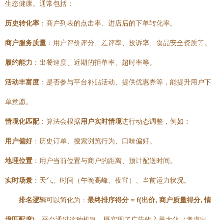
生态健康。通常包括：
历史转化率
：商户列表的点击率、进店后的下单转化率。
商户服务质量
：用户评价评分、差评率、投诉率、食品安全资质等。
履约能力
：出餐速度、近期的拒单率、超时率等。
活动丰富度
：是否参与平台补贴活动、提供优惠券等，能提升用户下
单意愿。
情境化匹配
：算法会根据
用户实时情境
进行动态调整，例如：
用户偏好
：历史订单、搜索浏览行为、口味偏好。
地理位置
：用户当前位置与商户的距离、预计配送时间。
实时场景
：天气、时间（午晚高峰、夜宵）、当前运力状况。
排名逻辑
可以简化为：
最终排序得分 = f(出价, 商户质量得分, 情
境匹配度)
。平台通过这种机制，既实现了广告收入最大化（考虑出