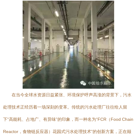
在当今全球水资源日益紧张、环境保护呼声高涨的背景下，污水
处理技术正经历着一场深刻的变革。传统的污水处理厂往往给人留
下“高能耗、占地广、有异味”的印象，而一种名为“FCR（Food Chain
Reactor，食物链反应器）花园式污水处理技术”的创新方案，正在颠