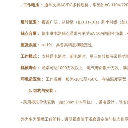
-
工作电压：
通常支持AC/DC多种规格，常见如AC 110V/220
延时范围：
覆盖广泛，从秒级（如0.1s-10s）到小时级（如
触点容量：
输出继电器触点通常可承受5A-10A的阻性负载
重复误差：
≤±1%，具备高精度和稳定性。
工作模式：
支持通电延时、断电延时、星三角转换等常用功
机械寿命：
通常可达1000万次以上，电气寿命数十万次，
环境适应性：
工作温度一般为-10℃至+50℃，存储温度更宽
2. 结构与安装：
- 采用标准导轨安装（如35mm DIN导轨），紧凑设计，节
外壳多为阻燃工程塑料，透明视窗便于观察设定值与状态指