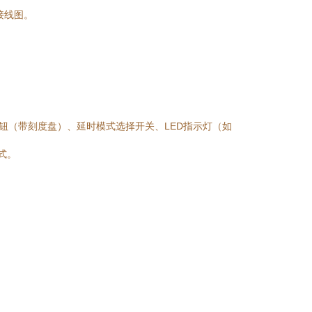
接线图。
定旋钮（带刻度盘）、延时模式选择开关、LED指示灯（如
式。