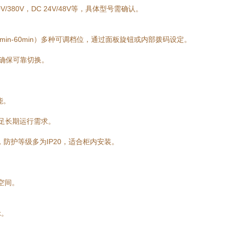
V/380V，DC 24V/48V等，具体型号需确认。
1min-60min）多种可调档位，通过面板旋钮或内部拨码设定。
，确保可靠切换。
能。
满足长期运行需求。
，防护等级多为IP20，适合柜内安装。
省空间。
示。